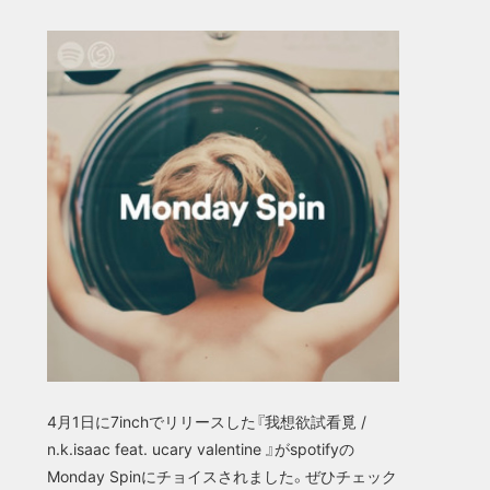
4月1日に7inchでリリースした『我想欲試看覓 /
n.k.isaac feat. ucary valentine 』がspotifyの
Monday Spinにチョイスされました。ぜひチェック