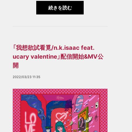
続きを読む
「我想欲試看覓/n.k.isaac feat.
ucary valentine」配信開始&MV公
開
2022/03/23 11:35