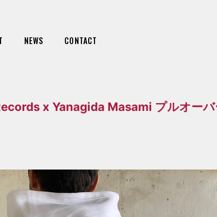
T
NEWS
CONTACT
 Records x Yanagida Masami プル