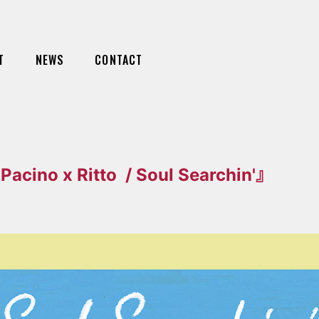
T
NEWS
CONTACT
ino x Ritto / Soul Searchin'』