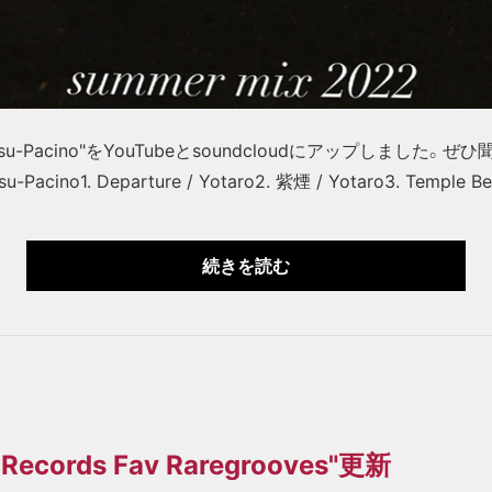
/ Yasu-Pacino"をYouTubeとsoundcloudにアップしまし
u-Pacino1. Departure / Yotaro2. 紫煙 / Yotaro3. Temple Bel
続きを読む
y Records Fav Raregrooves"更新