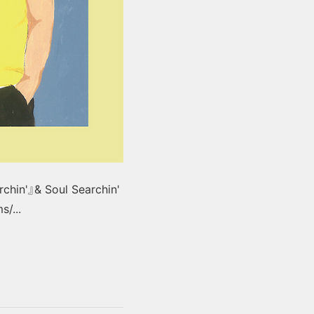
in'』& Soul Searchin'
...