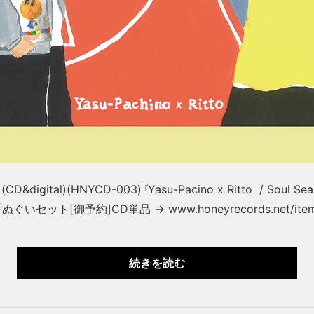
gital)(HNYCD-003)『Yasu-Pacino x Ritto / Soul Search
ット[御予約]CD単品 → www.honeyrecords.net/items/
続きを読む