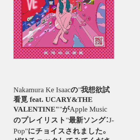
の
我想欲試
Nakamura Ke Isaac
"
看覓
feat. UCARY&THE
が
VALENTINE"
"
Apple Music
のプレイリスト
最新ソング：
"
J-
にチョイスされました。
Pop"