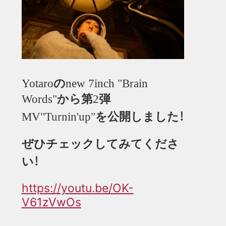
の
Yotaro
new 7inch "Brain
から第
弾
Words"
2
を公開しました！
MV"Turnin'up"
ぜひチェックしてみてくださ
い！
https://youtu.be/OK-
V61zVwOs