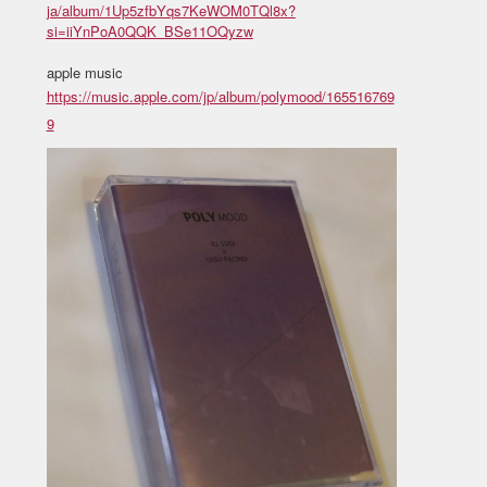
ja/album/1Up5zfbYqs7KeWOM0TQl8x?
si=iiYnPoA0QQK_BSe11OQyzw
apple music
https://music.apple.com/jp/album/polymood/165516769
9