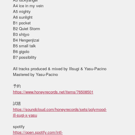
A4 ice in my vein
A5 mighty
A6 sunlight
B1 pocket
B2 Quiet Storm
B3 shijyo
B4 Hengenjizai
B5 small talk
B6 gigolo
B7 possibility
All tracks produced & mixed by Illsugi & Yasu-Pacino
Mastered by Yasu-Pacino
予約
https://www.honeyrecords.net/items/76508501
試聴
https://soundcloud.com/honeyrecords/sets/polymood-
ill-sugi-x-yasu
spotify
https://open.spotify.com/intl-