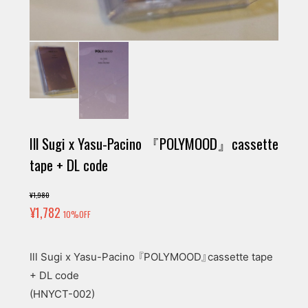
Ill Sugi x Yasu-Pacino 『POLYMOOD』cassette
tape + DL code
¥1,980
¥1,782
10%OFF
Ill Sugi x Yasu-Pacino 『POLYMOOD』cassette tape
+ DL code
(HNYCT-002)