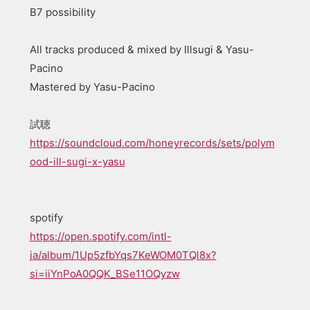
B7 possibility
All tracks produced & mixed by Illsugi & Yasu-
Pacino
Mastered by Yasu-Pacino
試聴
https://soundcloud.com/honeyrecords/sets/polym
ood-ill-sugi-x-yasu
spotify
https://open.spotify.com/intl-
ja/album/1Up5zfbYqs7KeWOM0TQl8x?
si=iiYnPoA0QQK_BSe11OQyzw