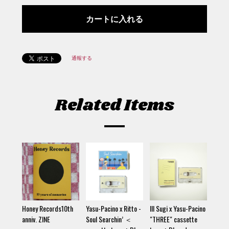
通報する
Related Items
Honey Records10th
Yasu-Pacino x Ritto -
Ill Sugi x Yasu-Pacino
anniv. ZINE
Soul Searchin’ ＜
"THREE" cassette