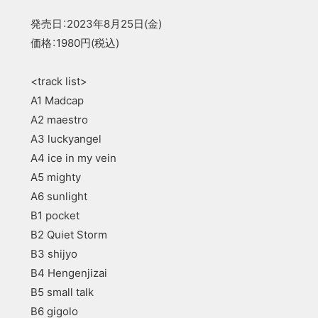
発売日：2023年8月25日(金)
価格：1980円(税込)
<track list>
A1 Madcap
A2 maestro
A3 luckyangel
A4 ice in my vein
A5 mighty
A6 sunlight
B1 pocket
B2 Quiet Storm
B3 shijyo
B4 Hengenjizai
B5 small talk
B6 gigolo