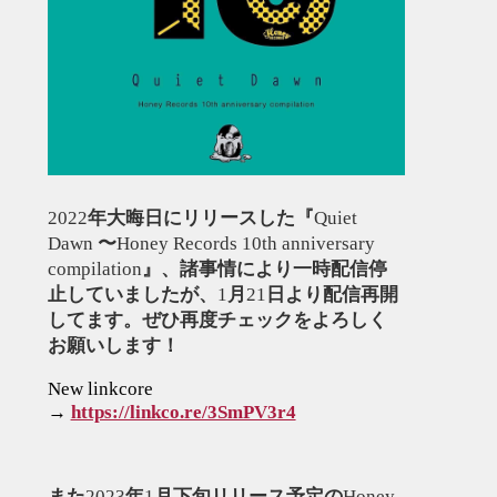
2022
年大晦日にリリースした『
Quiet
Dawn
〜
Honey Records 10th anniversary
compilation
』、諸事情により一時配信停
止していましたが、
1
月
21
日より配信再開
してます。ぜひ再度チェックをよろしく
お願いします！
New linkcore
→
https://linkco.re/3SmPV3r4
また
2023
年
1
月下旬リリース予定の
Honey