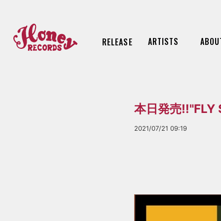
ARTISTS
ABOU
RELEASE
本日発売‼︎"FLY S
2021/07/21 09:19