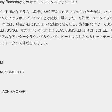
ey Recordsからカセット＆デジタルでリリース！
に不揃いなドラム、多様なSEや声ネタが散りばめられた今作は、バンド
ックなヒップホップマインドとが絶妙に融合した、令和産ニュータイプ
グルーヴには、時空がねじれたような感覚に陥らせる、変態的なパワーが
ILLER BONG、マスタリングは同じくBLACK SMOKERよりCHI3CH
リアルなアンダーグラウンドサウンド。ビートはもちろんカセットテー
してトータルで体感してほしい。
IM
LACK SMOKER)
(BLACK SMOKER)