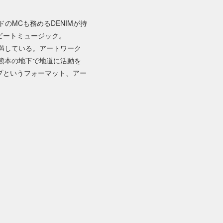
のMCも務めるDENIMが持
ビートミュージック。
充満している。アートワーク
EE。熊本の地下で地道に活動を
プというフォーマット、アー