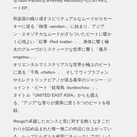
るYasu-Pacino主宰Honey Recordsからの5TRKビ
ートEP。
和楽器の織り成すスピリチュアルなムードがスモー
キーに巡る「栴壇 -sendan-」に始まり、アジア
ン・エキゾチカなムードがざらついたビートに暖か
く心地よい「紅事 -Red matter- 」、身体に響く極
太のグルーヴがミスティークな世界に響く「偃月 -
engetsu-」。
オリエンタルでミステリアスな世界が極上のビート
に巡る「千鳥 -chidori- 」、そしてヴィブラフォン
やエレクトリックピアノが巡る最幸のジャジー・ジ
ョイント・ビート「蚊母鳥 -bunbochou- 」。
タイトル『UNITED EAST ASIA』からも窺え
る、”アジア”な香りが濃厚に漂う５つのビートを収
録。
Illsugiの卓越したセンスと音に対する飽くなきこだ
わりが詰め込まれた唯一無二の作品に仕上がってい
る。ヘッズならずとも確実にチェックしてほしい１