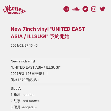
New 7inch vinyl "UNITED EAST
ASIA / ILLSUGI" 予約開始
2021/02/27 15:45
New 7inch vinyl
"UNITED EAST ASIA / ILLSUGI"
2021年3月26日発売！！
価格1870円(税込）
Side A
1.栴壇 -sendan-
2.紅事 -red matter-
3.偃月 -engetsu-