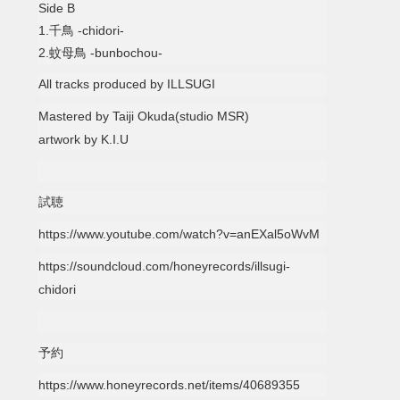
Side B
1.千鳥 -chidori-
2.蚊母鳥 -bunbochou-
All tracks produced by ILLSUGI
Mastered by Taiji Okuda(studio MSR)
artwork by K.I.U
試聴
https://www.youtube.com/watch?v=anEXal5oWvM
https://soundcloud.com/honeyrecords/illsugi-
chidori
予約
https://www.honeyrecords.net/items/40689355