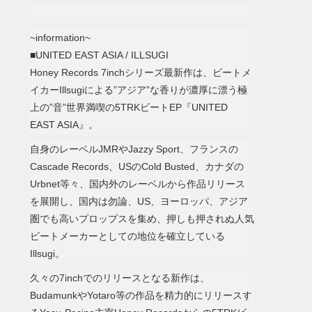
~information~
■UNITED EAST ASIA / ILLSUGI
Honey Records 7inchシリーズ最新作は、ビートメ
イカーIllsugiによる”アジア”な香りが濃厚に漂う極
上の”音”世界満喫の5TRKビートEP『UNITED
EAST ASIA』。
自身のレーベルJMRやJazzy Sport、フランスの
Cascade Records、USのCold Busted、カナダの
Urbnet等々、国内外のレーベルから作品リリース
を展開し、国内は勿論、US、ヨーロッパ、アジア
圏でも高いプロップスを集め、押しも押されぬ人気
ビートメーカーとしての地位を確立している
Illsugi。
久々の7inchでのリリースとなる新作は、
BudamunkやYotaro等の作品を精力的にリリースす