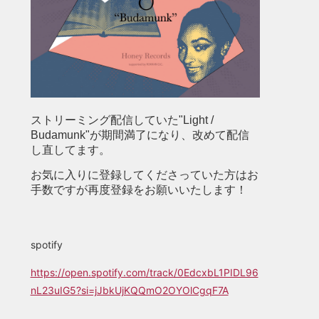
ストリーミング配信していた"Light /
Budamunk"が期間満了になり、改めて配信
し直してます。
お気に入りに登録してくださっていた方はお
手数ですが再度登録をお願いいたします！
spotify
https://open.spotify.com/track/0EdcxbL1PIDL96
nL23uIG5?si=jJbkUjKQQmO2OYOlCgqF7A