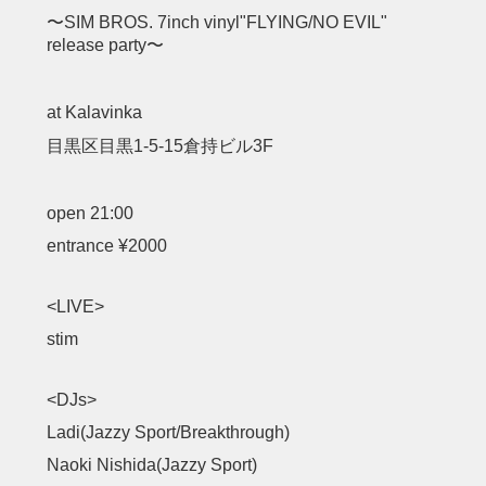
〜SIM BROS. 7inch vinyl"FLYING/NO EVIL"
release party〜
at Kalavinka
目黒区目黒1-5-15倉持ビル3F
open 21:00
entrance ¥2000
<LIVE>
stim
<DJs>
Ladi(Jazzy Sport/Breakthrough)
Naoki Nishida(Jazzy Sport)