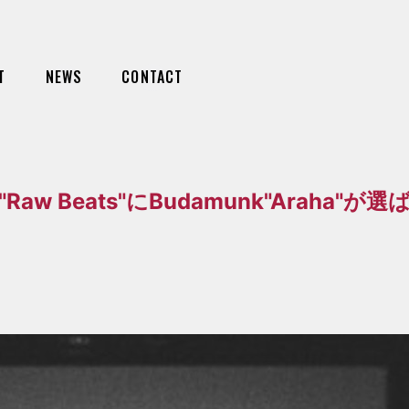
T
NEWS
CONTACT
list"Raw Beats"にBudamunk"Araha