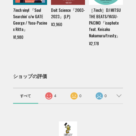
7inch vinyl 『Soul
Doit Science『2003-
［7inch］DJ MITSU
Searchin' c/w GATE
2023』(LP)
THE BEATS/YASU-
George / Yasu-Pacino
PACINO『isophote
¥3,960
x Ritto』
feat. Keisaku
Nakamura/trusty』
¥1,980
¥2,178
ショップの評価
すべて
4
0
0