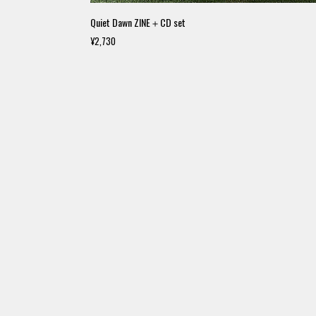
Quiet Dawn ZINE＋CD set
¥2,730