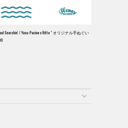
Soul Searchin' / Yasu-Pacino x Ritto " オリジナル手ぬぐい
90