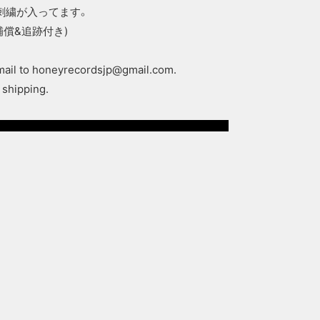
"の刺繍が入ってます。
補償&追跡付き)
mail to
honeyrecordsjp@gmail.com
.
 shipping.
ついてお問い合わせをする