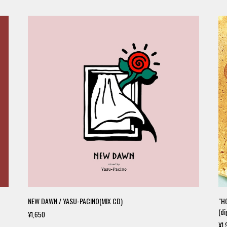
NEW DAWN / YASU-PACINO(MIX CD)
"H
(di
¥1,650
¥1,