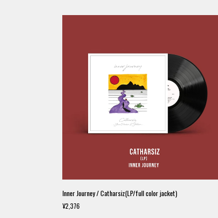
Inner Journey / Catharsiz(LP/full color jacket)
¥2,376