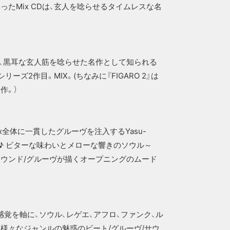
ted』といったMix CDは、玄人を唸らせるタイムレスな名
3』は、黒耳な玄人筋を唸らせた名作として知られる
シリーズ2作目。MIX。(ちなみに『FIGARO 2』は
名作。）
全体に一貫したグルーヴを注入するYasu-
最光♪ ビターな味わいとメローな響きのソウル～
サウンド/グルーヴが描くオープニングのムード
覚を軸に、ソウル、レゲエ、アフロ、ファンク、ル
、様々なジャンルの魅惑のビート/グルーヴ/サウ