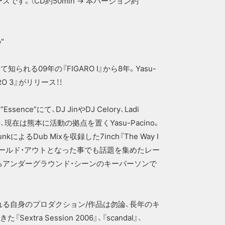
ースです。（CD約50min → 本バージョン約
o"
れる09年の『FIGARO Ⅰ』から8年。Yasu-
ARO 3』がリリース！！
nce”にて、DJ JinやDJ Celory、Ladi
レイ、現在は熊本に活動の拠点を置くYasu-Pacino。
によるDub Mixを収録した7inch『The Way I
が瞬く間にソールド・アウトとなった事でも話題を集めたレー
手掛けるアンダーグラウンド・シーンのキーパーソンで
ースされる自身のプロダクション/作品は勿論、長年のキ
Sextra Session 2006』、『scandal』、