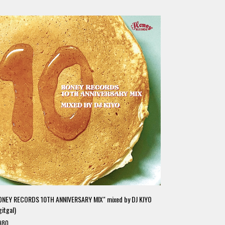
ONEY RECORDS 10TH ANNIVERSARY MIX" mixed by DJ KIYO
gitgal)
980