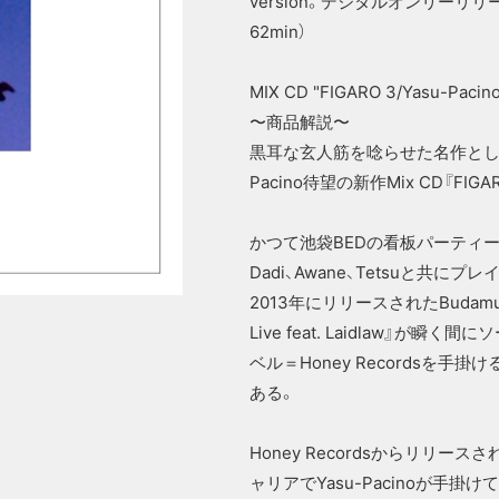
version。デジタルオンリーリリ
62min）
MIX CD "FIGARO 3/Yasu-Pacin
〜商品解説〜
黒耳な玄人筋を唸らせた名作として知ら
Pacino待望の新作Mix CD『FIG
かつて池袋BEDの看板パーティー”Esse
Dadi、Awane、Tetsuと共にプ
2013年にリリースされたBudamunk
Live feat. Laidlaw』
ベル＝Honey Recordsを
ある。
Honey Recordsからリリ
ャリアでYasu-Pacinoが手掛けてきた『